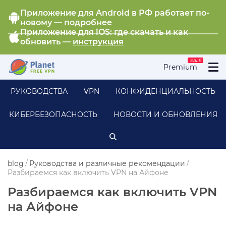
Приложение для Android в РФ работает по-
новому —
подробнее
Приложение для iOS: где скачать и как
обновить —
инструкция
SALE
Premium
РУКОВОДСТВА
VPN
КОНФИДЕНЦИАЛЬНОСТЬ
КИБЕРБЕЗОПАСНОСТЬ
НОВОСТИ И ОБНОВЛЕНИЯ
blog
/
Руководства и различные рекомендации
/
Разбираемся как включить VPN на Айфоне
Разбираемся как включить VPN
на Айфоне