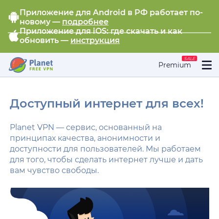
Приложение для Android в РФ работает по-
новому —
подробнее
Приложение для iOS: где скачать и как
обновить —
инструкция
SALE
Premium
Доступный интернет для всех!
Planet VPN — сервис, основанный на
принципах качества, анонимности и
доступности для пользователей. Мы работаем
для того, чтобы сделать интернет лучше и дать
вам чувство свободы.