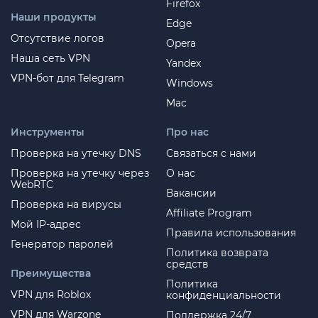
Firefox
Наши продукты
Edge
Отсутствие логов
Opera
Наша сеть VPN
Yandex
VPN-бот для Telegram
Windows
Mac
Инструменты
Про нас
Проверка на утечку DNS
Связаться с нами
Проверка на утечку через
О нас
WebRTC
Вакансии
Проверка на вирусы
Affiliate Program
Мой IP-адрес
Правила использования
Генератор паролей
Политика возврата
средств
Преимущества
Политика
VPN для Roblox
конфиденциальности
VPN для Warzone
Поддержка 24/7