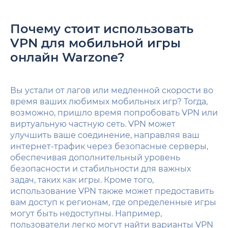
Почему стоит использовать
VPN для мобильной игры
онлайн Warzone?
Вы устали от лагов или медленной скорости во
время ваших любимых мобильных игр? Тогда,
возможно, пришло время попробовать VPN или
виртуальную частную сеть. VPN может
улучшить ваше соединение, направляя ваш
интернет-трафик через безопасные серверы,
обеспечивая дополнительный уровень
безопасности и стабильности для важных
задач, таких как игры. Кроме того,
использование VPN также может предоставить
вам доступ к регионам, где определенные игры
могут быть недоступны. Например,
пользователи легко могут найти варианты VPN