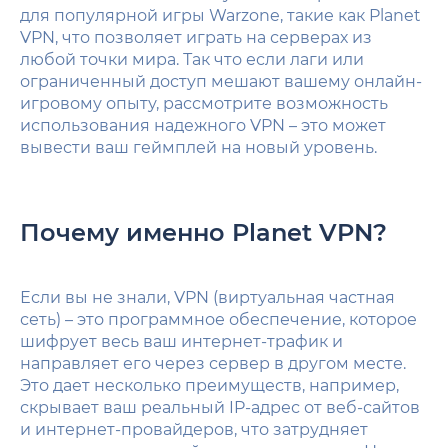
для популярной игры Warzone, такие как Planet
VPN, что позволяет играть на серверах из
любой точки мира. Так что если лаги или
ограниченный доступ мешают вашему онлайн-
игровому опыту, рассмотрите возможность
использования надежного VPN – это может
вывести ваш геймплей на новый уровень.
Почему именно Planet VPN?
Если вы не знали, VPN (виртуальная частная
сеть) – это программное обеспечение, которое
шифрует весь ваш интернет-трафик и
направляет его через сервер в другом месте.
Это дает несколько преимуществ, например,
скрывает ваш реальный IP-адрес от веб-сайтов
и интернет-провайдеров, что затрудняет