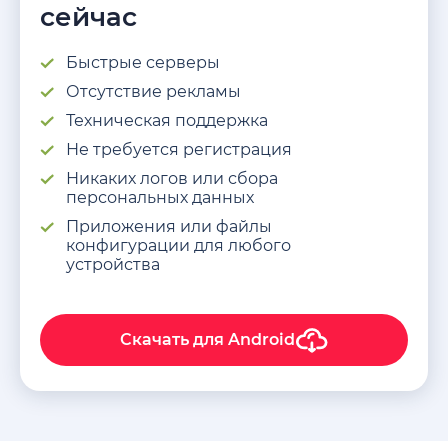
сейчас
Быстрые cерверы
Отсутствие рекламы
Техническая поддержка
Не требуется регистрация
Никаких логов или сбора
персональных данных
Приложения или файлы
конфигурации для любого
устройства
Скачать для
Android