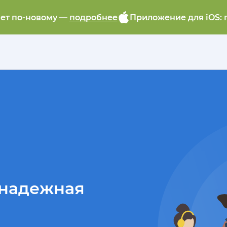
ает по-новому —
подробнее
Приложение для iOS: 
 надежная