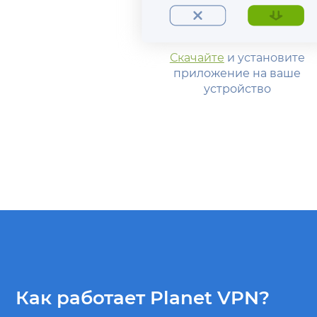
Скачайте
и установите
приложение на ваше
устройство
Как работает Planet VPN?