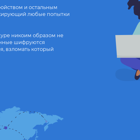
ройством и остальным
локирующий любые попытки
kype никоим образом не
анные шифруются
, взломать который