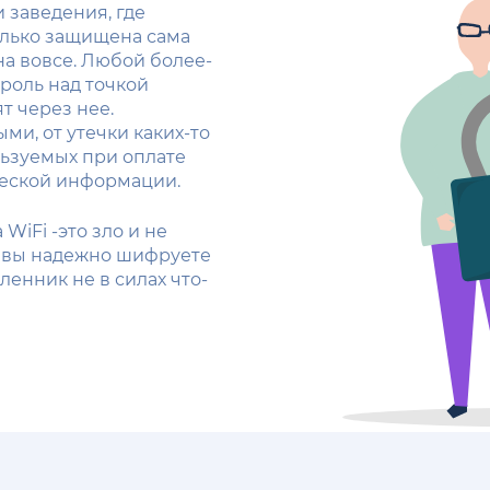
 заведения, где
олько защищена сама
на вовсе. Любой более-
роль над точкой
т через нее.
и, от утечки каких-то
льзуемых при оплате
ческой информации.
WiFi -это зло и не
– вы надежно шифруете
енник не в силах что-