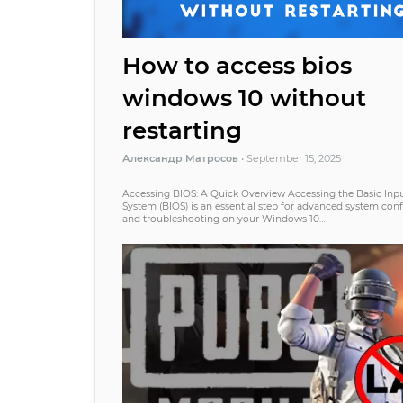
How to access bios
windows 10 without
restarting
Александр Матросов
•
September 15, 2025
Accessing BIOS: A Quick Overview Accessing the Basic Inp
System (BIOS) is an essential step for advanced system conf
and troubleshooting on your Windows 10…