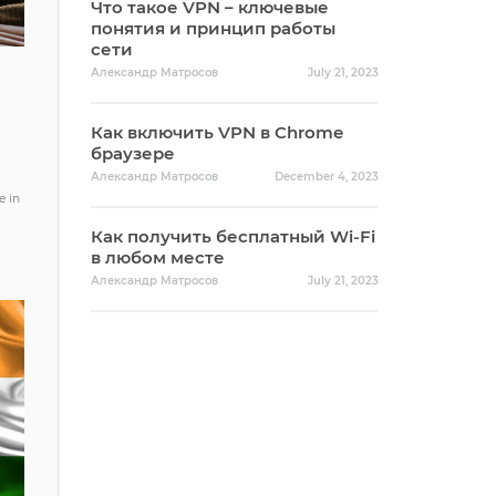
Что такое VPN – ключевые
понятия и принцип работы
сети
Александр Матросов
July 21, 2023
Как включить VPN в Chrome
браузере
Александр Матросов
December 4, 2023
e in
Как получить бесплатный Wi-Fi
в любом месте
Александр Матросов
July 21, 2023