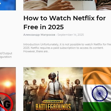
How to Watch Netflix for
Free in 2025
Александр Матросов
•
September 14, 2025
Introduction Unfortunately, it is not possible to watch Netflix for fre
2025. Netflix requires a paid subscription to access its content.
However, there are…
ut/Output
iguration