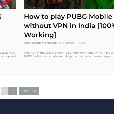
G
How to play PUBG Mobile
without VPN in India [100
Working]
Александр Матросов
•
September 11, 2025
ivate DNS is
Why You Might Want to Play PUBG Mobile without a VPN in India
nnection and
PUBG Mobile is a popular mobile game that has a massive player…
»
1
2
…
40