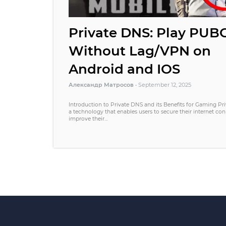
Private DNS: Play PUB
Without Lag/VPN on
Android and IOS
Александр Матросов
•
September 12, 2025
Introduction to Private DNS and its Benefits for Gaming Pr
a technology that enables users to secure their internet co
improve their…