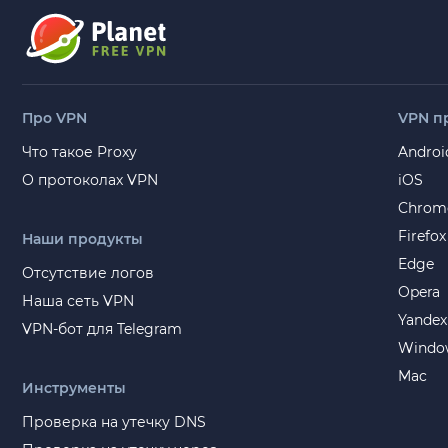
Про VPN
VPN п
Что такое Proxy
Androi
О протоколах VPN
iOS
Chrom
Firefox
Наши продукты
Edge
Отсутствие логов
Opera
Наша сеть VPN
Yandex
VPN-бот для Telegram
Windo
Mac
Инструменты
Проверка на утечку DNS