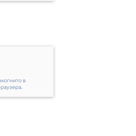
нкогнито в
раузера.