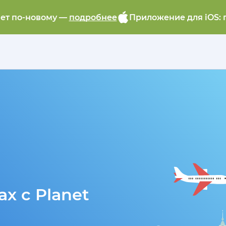
ает по-новому —
подробнее
Приложение для iOS: 
х с Planet