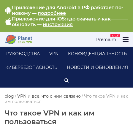
Приложение для Android в РФ работает по-
новому —
подробнее
Приложение для iOS: где скачать и как
обновить —
инструкция
SALE
Premium
РУКОВОДСТВА
VPN
КОНФИДЕНЦИАЛЬНОСТЬ
КИБЕРБЕЗОПАСНОСТЬ
НОВОСТИ И ОБНОВЛЕНИЯ
blog
/
VPN и все, что с ним связано
/
Что такое VPN и как
им пользоваться
Что такое VPN и как им
пользоваться