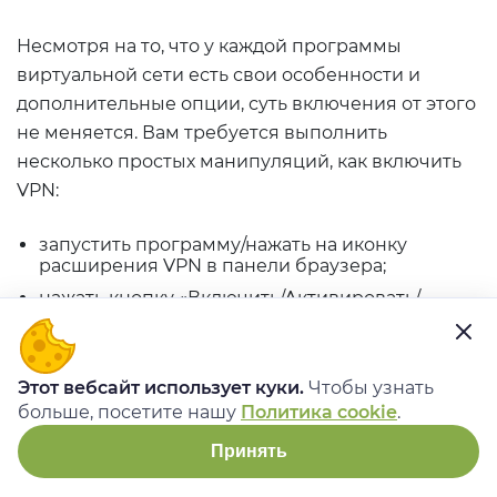
Несмотря на то, что у каждой программы
виртуальной сети есть свои особенности и
дополнительные опции, суть включения от этого
не меняется. Вам требуется выполнить
несколько простых манипуляций, как включить
VPN:
запустить программу/нажать на иконку
расширения VPN в панели браузера;
нажать кнопку «Включить/Активировать/
Подключиться»;
выбрать страну сервера для подключения;
ожидать соединения и появления
Этот вебсайт использует куки.
Чтобы узнать
уведомления, что VPN подключен.
больше, посетите нашу
Политика cookie
.
Теперь можно спокойно серфить и не бояться,
Принять
что вас заметят в сети.