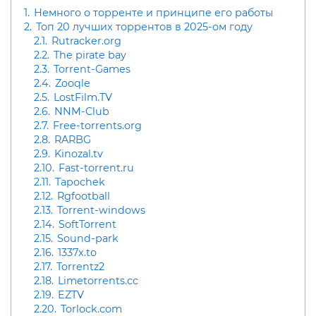
1.
Немного о торренте и принципе его работы
2.
Топ 20 лучших торрентов в 2025-ом году
2.1.
Rutracker.org
2.2.
The pirate bay
2.3.
Torrent-Games
2.4.
Zooqle
2.5.
LostFilm.TV
2.6.
NNM-Club
2.7.
Free-torrents.org
2.8.
RARBG
2.9.
Kinozal.tv
2.10.
Fast-torrent.ru
2.11.
Tapochek
2.12.
Rgfootball
2.13.
Torrent-windows
2.14.
SoftTorrent
2.15.
Sound-park
2.16.
1337x.to
2.17.
Torrentz2
2.18.
Limetorrents.cc
2.19.
EZTV
2.20.
Torlock.com