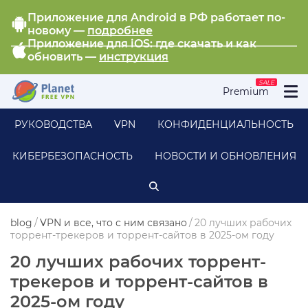
Приложение для Android в РФ работает по-
новому —
подробнее
Приложение для iOS: где скачать и как
обновить —
инструкция
SALE
Premium
РУКОВОДСТВА
VPN
КОНФИДЕНЦИАЛЬНОСТЬ
КИБЕРБЕЗОПАСНОСТЬ
НОВОСТИ И ОБНОВЛЕНИЯ
blog
/
VPN и все, что с ним связано
/
20 лучших рабочих
торрент-трекеров и торрент-сайтов в 2025-ом году
20 лучших рабочих торрент-
трекеров и торрент-сайтов в
2025-ом году