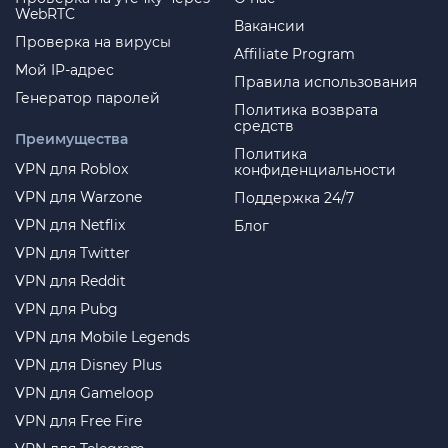
WebRTC
«Выйти».
Вакансии
Проверка на вирусы
Affiliate Program
Найдите раздел «‎Страна/регион».
Мой IP-адрес
Коснитесь опции «Сменить страну или
Правила использования
Генератор паролей
Перейдите на сайт
Apple
и выберите
регион».
Политика возврата
Создание Apple ID.
средств
Преимущества
Политика
VPN для Roblox
конфиденциальности
Открывается меню со списком стран.
VPN для Warzone
Поддержка 24/7
Заполните необходимые поля с
Выбирайте Австралию.
VPN для Netflix
Блог
персональными данными. В поле
VPN для Twitter
Страна/Регион рекомендуем выбрать
VPN для Reddit
США. Номер телефона можно
Система запросит подробности.
использовать свой основной (в случае
VPN для Pubg
Внимательно предоставьте следующую
возникновения ошибки при
VPN для Mobile Legends
информацию:
регистрации нужно использовать
VPN для Disney Plus
Поле для банковской карточки:
другую сим-карту либо сервис для
VPN для Gameloop
NONE;
активации по смс, например
тут
или
VPN для Free Fire
тут
).
Full Name (ФИО): прописывается