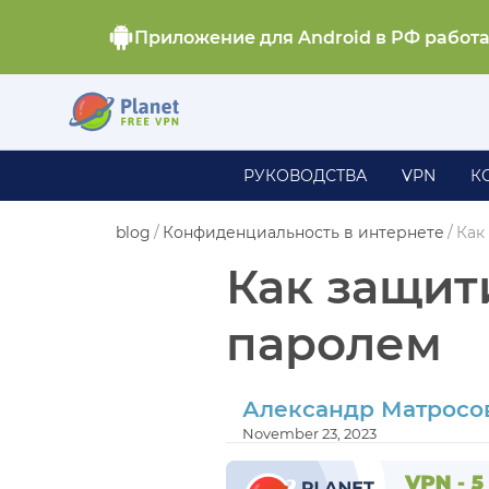
Приложение для Android в РФ работ
РУКОВОДСТВА
VPN
К
blog
/
Конфиденциальность в интернете
/
Как
Как защит
паролем
Александр Матросо
November 23, 2023