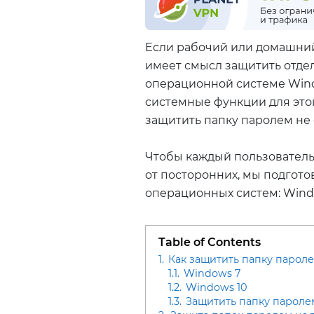
Если рабочий или домашний
имеет смысл защитить отде
операционной системе Win
системные функции для этог
защитить папку паролем не 
Чтобы каждый пользовател
от посторонних, мы подгот
операционных систем: Windo
Table of Contents
1.
Как защитить папку парол
1.1.
Windows 7
1.2.
Windows 10
1.3.
Защитить папку пароле