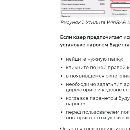
Рисунок 1. Утилита WinRAR 
Если юзер предпочитает ис
установке паролем будет та
найдите нужную папку;
кликните по ней правой 
в появившемся окне клика
необходимо задать тип ар
директорию и кодовое сл
когда все параметры буду
пароль»;
перед пользователем появ
повторяют его и указыва
Остается только кликнуть н