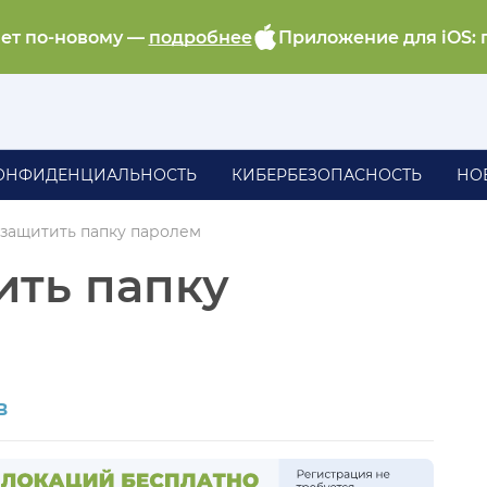
ает по-новому —
подробнее
Приложение для iOS: 
ОНФИДЕНЦИАЛЬНОСТЬ
КИБЕРБЕЗОПАСНОСТЬ
НО
 защитить папку паролем
ить папку
в