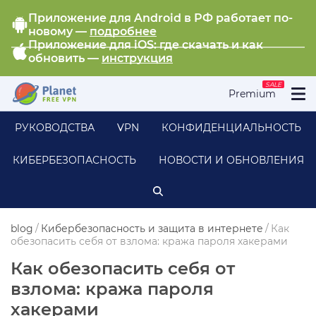
Приложение для Android в РФ работает по-
новому —
подробнее
Приложение для iOS: где скачать и как
обновить —
инструкция
SALE
Premium
РУКОВОДСТВА
VPN
КОНФИДЕНЦИАЛЬНОСТЬ
КИБЕРБЕЗОПАСНОСТЬ
НОВОСТИ И ОБНОВЛЕНИЯ
blog
/
Кибербезопасность и защита в интернете
/
Как
обезопасить себя от взлома: кража пароля хакерами
Как обезопасить себя от
взлома: кража пароля
хакерами