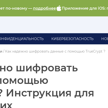
ает по-новому —
подробнее
Приложение для iOS: 
ОНФИДЕНЦИАЛЬНОСТЬ
КИБЕРБЕЗОПАСНОСТЬ
НО
ии
/
Как надежно шифровать данные c помощью TrueСrypt ?
жно шифровать
 помощью
 ? Инструкция для
их