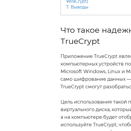
VeraCrypt)
7.
Выводы
Что такое наде
TrueCrypt
Приложение TrueCrypt явл
компьютерных устройств п
Microsoft Windows, Linux и M
само шифрование данных — 
TrueCrypt смогут разобрать
Цель использования такой 
виртуального диска, которы
а на компьютере будет отоб
используйте TrueCrypt, что