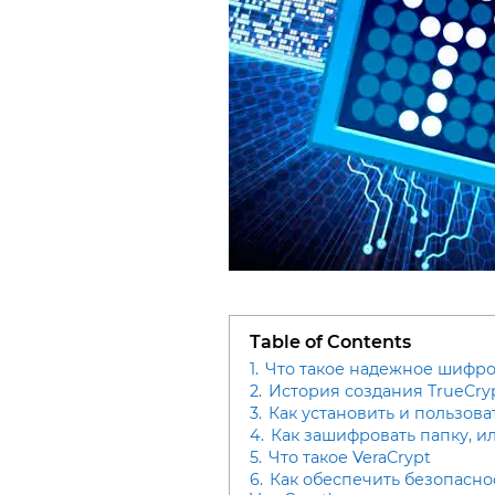
Table of Contents
1.
Что такое надежное шифро
2.
История создания TrueCry
3.
Как установить и пользова
4.
Как зашифровать папку, и
5.
Что такое VeraCrypt
6.
Как обеспечить безопасно