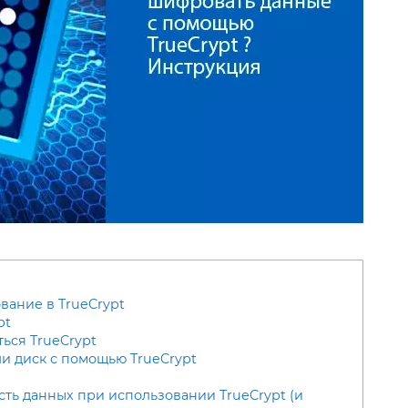
вание в TrueCrypt
pt
ться TrueCrypt
ли диск с помощью TrueCrypt
сть данных при использовании TrueCrypt (и