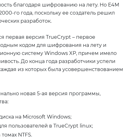
ность благодаря шифрованию на лету. Но Е4М
2000-го года, поскольку ее создатель решил
ческих разработок.
ся первая версия TrueCrypt – первое
одным кодом для шифрования на лету и
ионную систему Windows XP, причем имело
ивость. До конца года разработчики успели
 каждая из которых была усовершенствованием
нально новая 5-ая версия программы,
ва:
ска на Microsoft Windows;
я пользователей в TrueCrypt linux;
 томах NTFS.