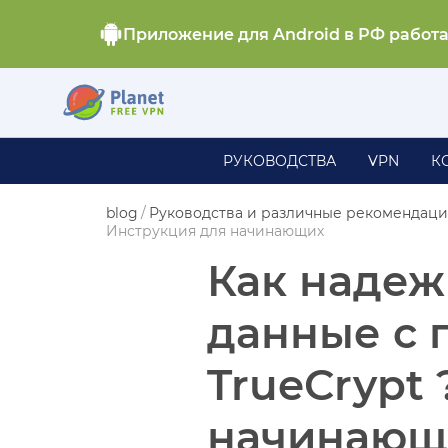
Приложение для Android в РФ работ
РУКОВОДСТВА
VPN
К
blog
/
Руководства и различные рекомендац
Инструкция для начинающих
Как наде
данные c
TrueСrypt
начинающ