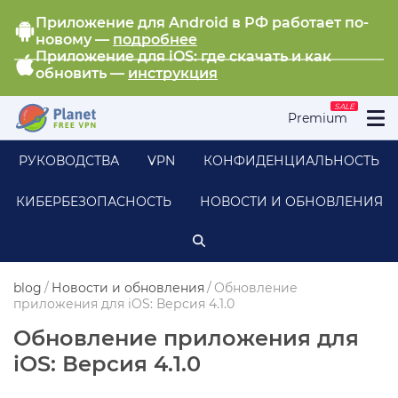
Приложение для Android в РФ работает по-
новому —
подробнее
Приложение для iOS: где скачать и как
обновить —
инструкция
SALE
Premium
РУКОВОДСТВА
VPN
КОНФИДЕНЦИАЛЬНОСТЬ
КИБЕРБЕЗОПАСНОСТЬ
НОВОСТИ И ОБНОВЛЕНИЯ
blog
/
Новости и обновления
/
Обновление
приложения для iOS: Версия 4.1.0
Обновление приложения для
iOS: Версия 4.1.0