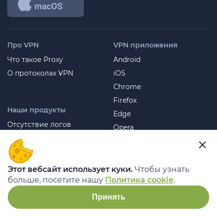
Про VPN
VPN приложения
Что такое Proxy
Android
О протоколах VPN
iOS
Chrome
Firefox
Наши продукты
Edge
Отсутствие логов
Opera
Наша сеть VPN
Yandex
VPN-бот для Telegram
Windows
Mac
Этот вебсайт использует куки.
Чтобы узнать
больше, посетите нашу
Политика cookie
.
Инструменты
Про нас
Принять
Проверка на утечку DNS
Связаться с нами
Проверка на утечку через
О нас