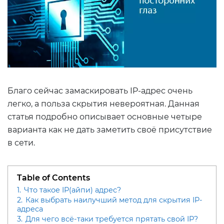
Благо сейчас замаскировать IP-адрес очень
легко, а польза скрытия невероятная. Данная
статья подробно описывает основные четыре
варианта как не дать заметить своё присутствие
в сети.
Table of Contents
1.
Что такое IP(айпи) адрес?
2.
Как выбрать наилучший метод для скрытия IP-
адреса
3.
Для чего всё-таки требуется прятать свой IP?