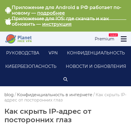
Приложение для Android в РФ работает по-
новому —
подробнее
Приложение для iOS: где скачать и как
обновить —
инструкция
SALE
Premium
РУКОВОДСТВА
VPN
КОНФИДЕНЦИАЛЬНОСТЬ
КИБЕРБЕЗОПАСНОСТЬ
НОВОСТИ И ОБНОВЛЕНИЯ
blog
/
Конфиденциальность в интернете
/
Как скрыть IP-
адрес от посторонних глаз
Как скрыть IP-адрес от
посторонних глаз