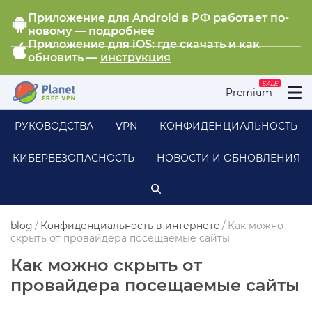
Приложение для Android в РФ работает по-
новому —
подробнее
Приложение для iOS: где скачать и как
обновить —
инструкция
SALE
Premium
РУКОВОДСТВА
VPN
КОНФИДЕНЦИАЛЬНОСТЬ
КИБЕРБЕЗОПАСНОСТЬ
НОВОСТИ И ОБНОВЛЕНИЯ
blog
/
Конфиденциальность в интернете
/
Как можно
скрыть от провайдера посещаемые сайты
Как можно скрыть от
провайдера посещаемые сайты