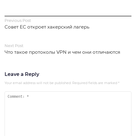
Previous Post
Совет ЕС откроет хакерский лагерь
Next Post
Что такое протоколы VPN и чем они отличаются
Leave a Reply
Your email address will not be published.
Required fields are marked
*