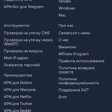
Yandex
VPN-бот для Telegram
Windows
Mac
Инструменты
Про нас
Проверка на утечку DNS
Связаться с нами
Проверка на утечку через
О нас
WebRTC
Вакансии
Проверка на вирусы
Affiliate Program
Мой IP-адрес
Правила использования
Генератор паролей
Политика возврата
средств
Преимущества
Политика
VPN для Roblox
конфиденциальности
VPN для Warzone
Поддержка 24/7
VPN для Netflix
Блог
VPN для Twitter
VPN для Reddit