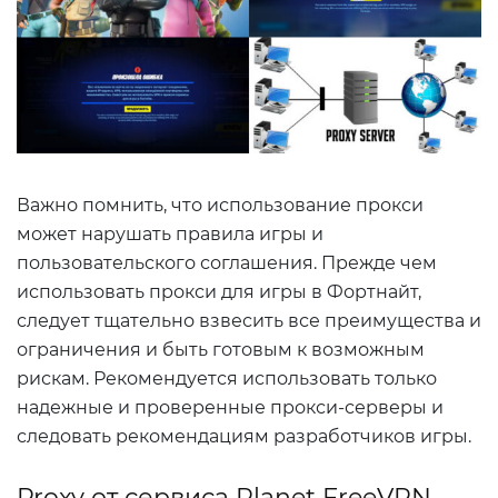
Важно помнить, что использование прокси
может нарушать правила игры и
пользовательского соглашения. Прежде чем
использовать прокси для игры в Фортнайт,
следует тщательно взвесить все преимущества и
ограничения и быть готовым к возможным
рискам. Рекомендуется использовать только
надежные и проверенные прокси-серверы и
следовать рекомендациям разработчиков игры.
Proxy от сервиса Planet FreeVPN