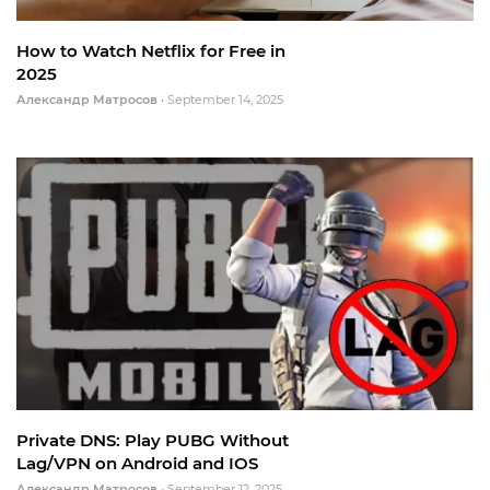
How to Watch Netflix for Free in
2025
Александр Матросов
•
September 14, 2025
Private DNS: Play PUBG Without
Lag/VPN on Android and IOS
Александр Матросов
•
September 12, 2025