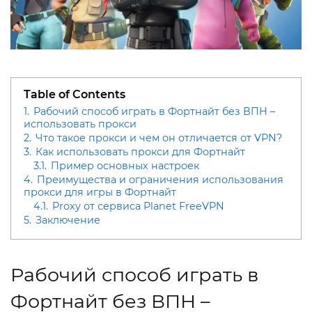
Table of Contents
1.
Рабочий способ играть в Фортнайт без ВПН –
использовать прокси
2.
Что такое прокси и чем он отличается от VPN?
3.
Как использовать прокси для Фортнайт
3.1.
Пример основных настроек
4.
Преимущества и ограничения использования
прокси для игры в Фортнайт
4.1.
Proxy от сервиса Planet FreeVPN
5.
Заключение
Рабочий способ играть в
Фортнайт без ВПН –