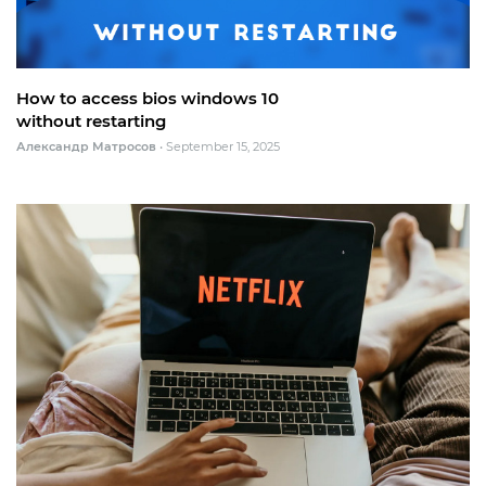
How to access bios windows 10
without restarting
Александр Матросов
•
September 15, 2025