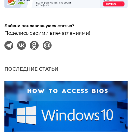
Лайкни понравившуюся статью?
Поделись своими впечатлениями!
ПОСЛЕДНИЕ СТАТЬИ