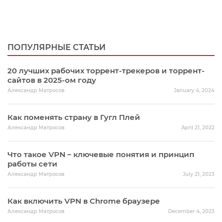
ПОПУЛЯРНЫЕ СТАТЬИ
20 лучших рабочих торрент-трекеров и торрент-
сайтов в 2025-ом году
Александр Матросов
January 4, 2024
Как поменять страну в Гугл Плей
Александр Матросов
April 21, 2022
Что такое VPN – ключевые понятия и принцип
работы сети
Александр Матросов
July 21, 2023
Как включить VPN в Chrome браузере
Александр Матросов
December 4, 2023