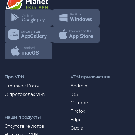
Про VPN
VPN приложения
Что такое Proxy
Android
О протоколах VPN
iOS
Chrome
Firefox
Наши продукты
Edge
Отсутствие логов
Opera
Наша сеть VPN