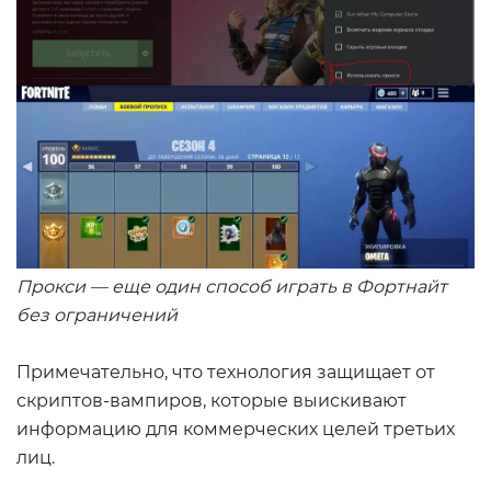
Прокси — еще один способ играть в Фортнайт
без ограничений
Примечательно, что технология защищает от
скриптов-вампиров, которые выискивают
информацию для коммерческих целей третьих
лиц.