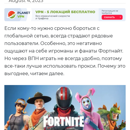
August 4, 2023
Если кому-то нужно срочно бороться с
глобальной сетью, всегда страдают рядовые
пользователи. Особенно, это негативно
ощущают на себе игроманы и фанаты Фортнайт.
Но через ВПН играть не всегда удобно, поэтому
все-таки лучше использовать прокси. Почему это
выгоднее, читаем далее.