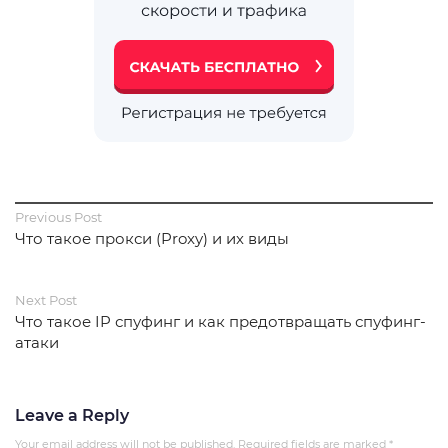
Previous Post
Что такое прокси (Proxy) и их виды
Next Post
Что такое IP спуфинг и как предотвращать спуфинг-
атаки
Leave a Reply
Your email address will not be published.
Required fields are marked
*