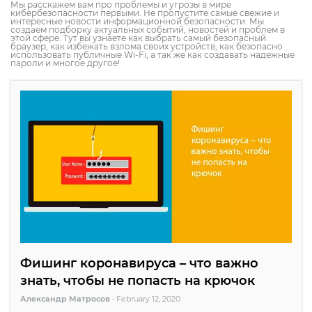
Мы расскажем вам про проблемы и угрозы в мире
кибербезопасности первыми. Не пропустите самые свежие и
интересные новости информационной безопасности. Мы
создаем подборку актуальных событий, новостей и проблем в
этой сфере. Тут вы узнаете как выбрать самый безопасный
браузер, как избежать взлома своих устройств, как безопасно
использовать публичные Wi-Fi, а так же как создавать надежные
пароли и многое другое!
Фишинг коронавируса – что важно
знать, чтобы не попасть на крючок
Александр Матросов
•
February 12, 2020