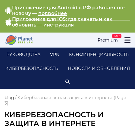
Приложение для Android в РФ работает по-
новому —
подробнее
Приложение для iOS: где скачать и как
обновить —
инструкция
SALE
Premium
РУКОВОДСТВА
VPN
КОНФИДЕНЦИАЛЬНОСТЬ
КИБЕРБЕЗОПАСНОСТЬ
НОВОСТИ И ОБНОВЛЕНИЯ
blog
/
Кибербезопасность и защита в интернете
(Page
3)
КИБЕРБЕЗОПАСНОСТЬ И
ЗАЩИТА В ИНТЕРНЕТЕ