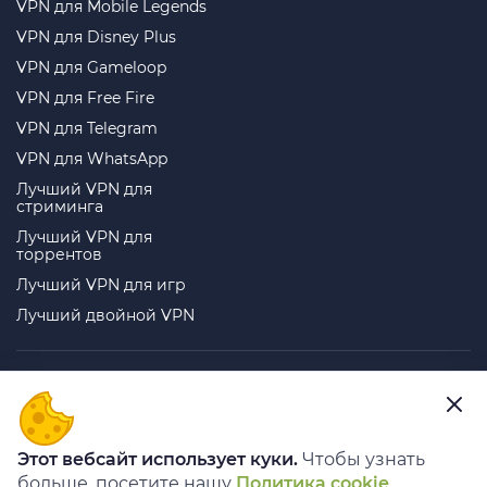
VPN для Mobile Legends
VPN для Disney Plus
VPN для Gameloop
VPN для Free Fire
VPN для Telegram
VPN для WhatsApp
Лучший VPN для
стриминга
Лучший VPN для
торрентов
Лучший VPN для игр
Лучший двойной VPN
Telegram
ВКонтакте
YouTube
TikTok
Instagram
Дзен
Этот вебсайт использует куки.
Чтобы узнать
больше, посетите нашу
Политика cookie
.