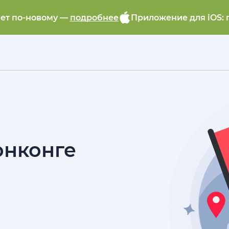
ает по-новому —
подробнее
Приложение для iOS: 
онконге